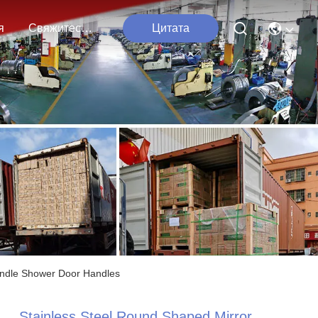
я
Свяжитесь С Нами
Цитата
andle Shower Door Handles
Stainless Steel Round Shaped Mirror