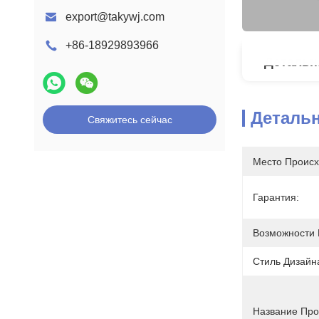
export@takywj.com
+86-18929893966
Детальн
Деталь
Свяжитесь сейчас
Место Происх
Гарантия:
Возможности 
Стиль Дизайн
Название Про