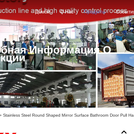
Домой
О Нас
Продукты
Событи
бная Информация О
кции
>
Stainless Steel Round Shaped Mirror Surface Bathroom Door Pull H