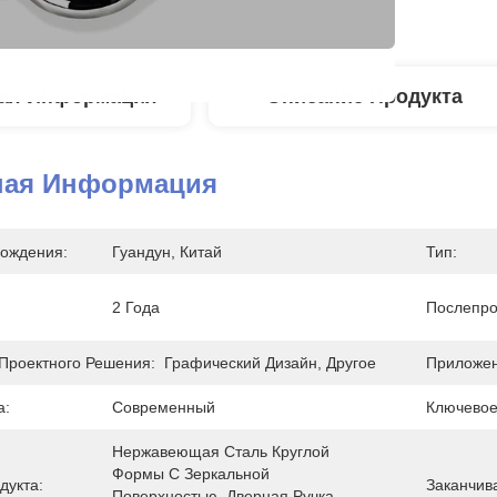
ая Информация
Описание Продукта
ная Информация
ождения:
Гуандун, Китай
Тип:
2 Года
Послепро
Проектного Решения:
Графический Дизайн, Другое
Приложен
а:
Современный
Ключевое
Нержавеющая Сталь Круглой 
Формы С Зеркальной 
дукта:
Заканчива
Поверхностью, Дверная Ручка 