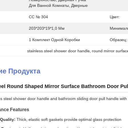
Для Ванной Комнаты, Дверные
СС № 304
Цвет:
203*203*19*1,0 Мм
Минималь
1 Комплект Одной Коробки
Образец:
stainless steel shower door handle
, 
round mirror surfa
ие Продукта
teel Round Shaped Mirror Surface Bathroom Door Pu
s steel shower door handle and bathroom sliding door pull handle with c
ance Features
Quality:
Thick, elastic soft gaskets provide optimal glass protection