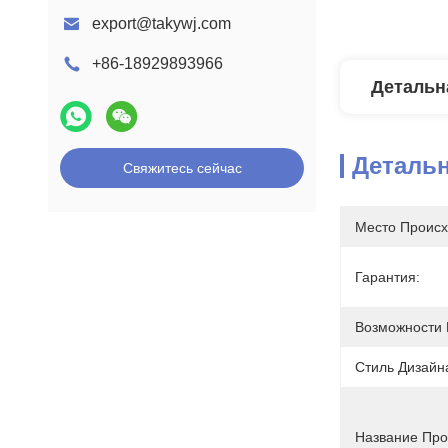
export@takywj.com
+86-18929893966
Детальн
Деталь
Свяжитесь сейчас
Место Происх
Гарантия:
Возможности 
Стиль Дизайн
Название Про