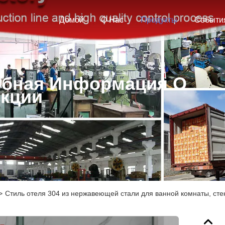
Домой
О Нас
Продукты
Событи
бная Информация О
кции
>
Стиль отеля 304 из нержавеющей стали для ванной комнаты, сте