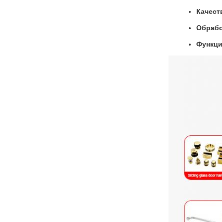
Качест
Обрабо
Функци