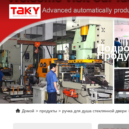
Подро
Проду
Домой
>
продукты
>
ручка для душа стеклянной двери