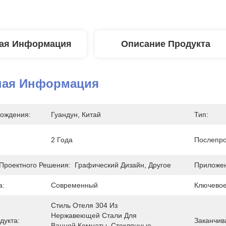
ая Информация
Описание Продукта
ная Информация
ождения:
Гуандун, Китай
Тип:
2 Года
Послепро
Проектного Решения:
Графический Дизайн, Другое
Приложен
а:
Современный
Ключевое
Стиль Отеля 304 Из 
Нержавеющей Стали Для 
дукта:
Заканчив
Ванной Комнаты, Стеклянные 