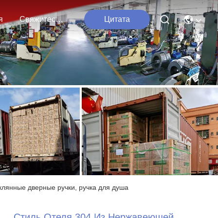
я
Свяжитесь С Нами
Цитата
клянные дверные ручки, ручка для душа
Стиль Отеля 304 Из Нержавеющей