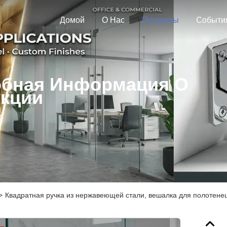
Домой
О Нас
Продукты
Событи
бная Информация О
кции
>
Квадратная ручка из нержавеющей стали, вешалка для полотенец