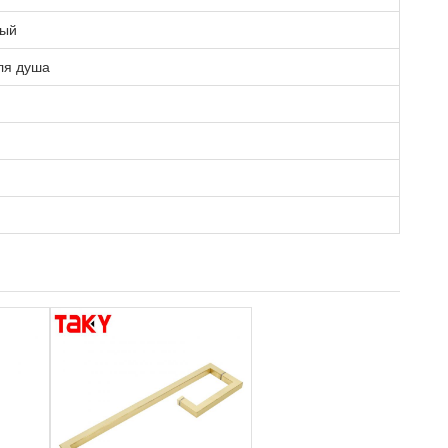
ный
ля душа