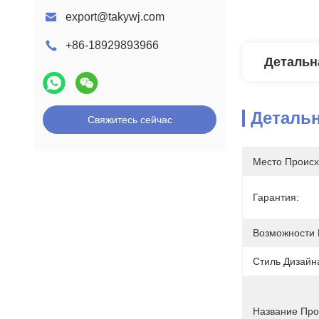
export@takywj.com
+86-18929893966
Детальн
Деталь
Свяжитесь сейчас
Место Происх
Гарантия:
Возможности 
Стиль Дизайн
Название Про