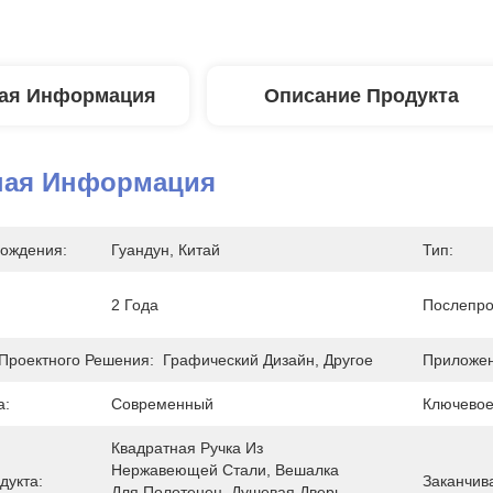
ая Информация
Описание Продукта
ная Информация
ождения:
Гуандун, Китай
Тип:
2 Года
Послепро
Проектного Решения:
Графический Дизайн, Другое
Приложен
а:
Современный
Ключевое
Квадратная Ручка Из 
Нержавеющей Стали, Вешалка 
дукта:
Заканчива
Для Полотенец, Душевая Дверь, 