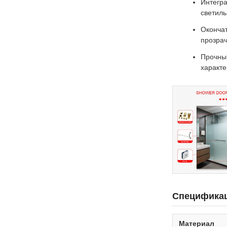
Интегр
светиль
Окончат
прозрач
Прочны
характе
Спецификац
Материал